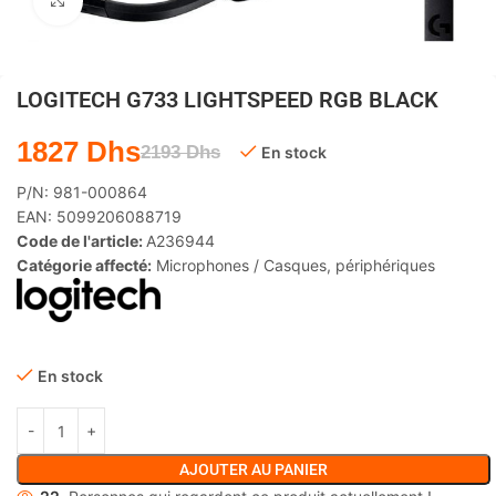
Agrandir
LOGITECH G733 LIGHTSPEED RGB BLACK
1827
Dhs
2193
Dhs
En stock
P/N:
981-000864
EAN:
5099206088719
Code de l'article:
A236944
Catégorie affecté:
Microphones / Casques
,
périphériques
En stock
AJOUTER AU PANIER