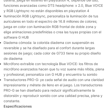
batería; juega en estéreo en playstation 4, depende del uso;
funciones avanzadas como DTS headphone: x 2.0, Blue VO!CE
y RGB Lightsync no están disponibles en playstation 4
Iluminación RGB Lightsync
, personaliza la iluminación de tus
auriculares en todo el espectro de 16.8 millones de colores;
juega en color con iluminación RGB frontal de doble zona y
elige animaciones predefinidas o crea las tuyas propias con el
software G HUB
Diadema cómoda
: la colorida diadema con suspensión es
reversible y se ha diseñado para el confort durante largas
sesiones de juego; cada color de G733 tiene su propio diseño
de diadema
Micrófono extraíble con tecnología Blue VO!CE
: los filtros de
micrófono avanzados hacen que tu voz suene más nítida, plena
y profesional; personaliza con G HUB y encuentra tu sonido
Transductores PRO-G
: ye cada señal de audio con una claridad
impresionante y métete de lleno en el juego. Los transductores
PRO-G se han diseñado para reducir significativamente la
distorsión y reproducir sonido con una calidad precisa, plena y
constante.
Especificaciones