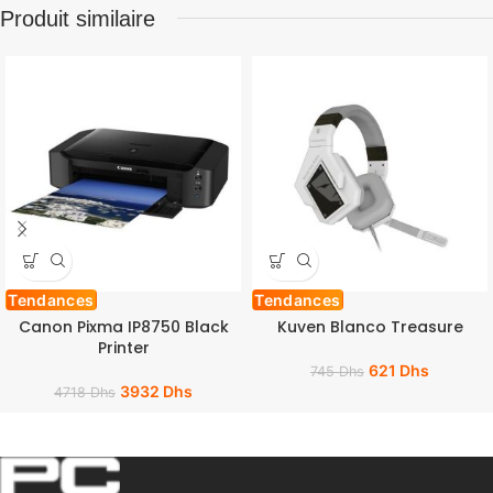
Produit similaire
Tendances
Tendances
Canon Pixma IP8750 Black
Kuven Blanco Treasure
Printer
621
Dhs
745
Dhs
3932
Dhs
4718
Dhs