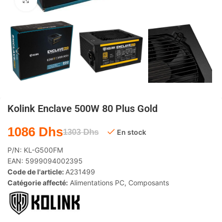
Agrandir
Kolink Enclave 500W 80 Plus Gold
1086
Dhs
1303
Dhs
En stock
P/N:
KL-G500FM
EAN:
5999094002395
Code de l'article:
A231499
Catégorie affecté:
Alimentations PC
,
Composants