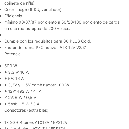
cojinete de rifle)
Color
:
negro (PSU, ventilador)
Eficiencia
mínimo 90/87/87 por ciento a
50/20/100 por ciento de carga
en una red europea de 230 voltios.
Cumple con los requisitos para 80 PLUS Gold.
Factor de
forma
PFC activo
:
ATX 12V V2.31
Potencia
500 W
+ 3,3 V: 16 A
+ 5V: 16 A
+ 3,3V y + 5V combinados: 100 W
+ 12V: 492 W / 41 A
-12V: 6 W / 0,5 A
+ 5Vsb: 15 W / 3 A
Conectores (extraíbles)
1x 20 + 4 pines ATX12V / EPS12V
1x 4 + 4 pines ATX12V / EPS12V