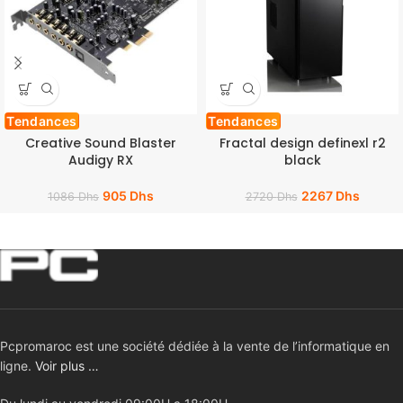
Tendances
Tendances
Creative Sound Blaster
Fractal design definexl r2
Audigy RX
black
905
Dhs
2267
Dhs
1086
Dhs
2720
Dhs
Pcpromaroc est une société dédiée à la vente de l’informatique en
ligne.
Voir plus …