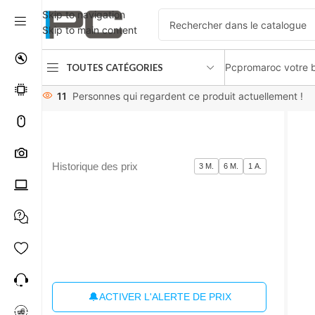
Skip to navigation
Skip to main content
Pcpromaroc votre b
TOUTES CATÉGORIES
Accueil
Disques durs
Disques durs Externe
Kingston XS20
11
Personnes qui regardent ce produit actuellement !
Historique des prix
3 M.
6 M.
1 A.
🔔
ACTIVER L'ALERTE DE PRIX