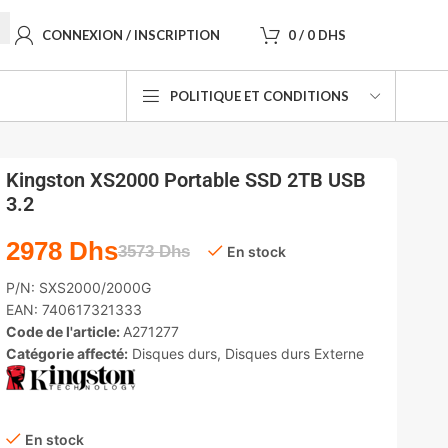
CONNEXION / INSCRIPTION
0
/
0
DHS
POLITIQUE ET CONDITIONS
Kingston XS2000 Portable SSD 2TB USB
3.2
2978
Dhs
3573
Dhs
En stock
P/N:
SXS2000/2000G
EAN:
740617321333
Code de l'article:
A271277
Catégorie affecté:
Disques durs
,
Disques durs Externe
En stock