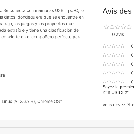
Avis des 
os. Se conecta con memorias USB Tipo-C, lo
sus datos, dondequiera que se encuentre en
rabajo, los juegos y los proyectos que
da extraíble y tiene una clasificación de
0 avis
 lo convierte en el compañero perfecto para
0
0
0
0
ura
0
Soyez le premier
2TB USB 3.2”
 Linux (v. 2.6.x +), Chrome OS™
Vous devez êtr