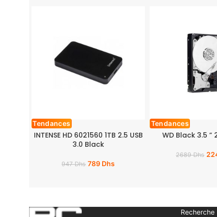
Tendances
Tendances
INTENSE HD 6021560 1TB 2.5 USB
WD Black 3.5 ”
3.0 Black
22
2689
Dhs
789
Dhs
947
Dhs
Recherche