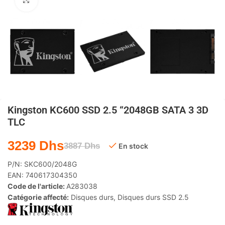
Agrandir
Kingston KC600 SSD 2.5 “2048GB SATA 3 3D
TLC
3239
Dhs
3887
Dhs
En stock
P/N:
SKC600/2048G
EAN:
740617304350
Code de l'article:
A283038
Catégorie affecté:
Disques durs
,
Disques durs SSD 2.5