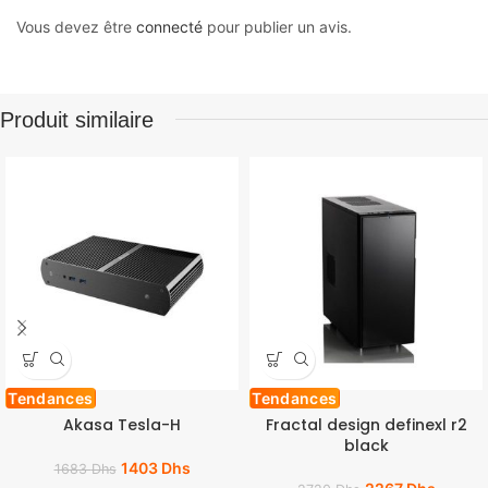
Vous devez être
connecté
pour publier un avis.
Produit similaire
Tendances
Tendances
Akasa Tesla-H
Fractal design definexl r2
black
1403
Dhs
1683
Dhs