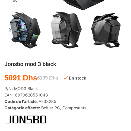
Agrandir
Jonsbo mod 3 black
5091
Dhs
6109
Dhs
En stock
P/N:
MOD3 Black
EAN:
6970620551043
Code de l'article:
A238285
Catégorie affecté:
Boîtier PC
,
Composants