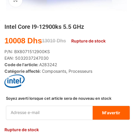
Agrandir
Intel Core I9-12900ks 5.5 GHz
10008
Dhs
13010
Dhs
Rupture de stock
P/N:
BX8071512900KS
EAN:
5032037247030
Code de l'article:
A283242
Catégorie affecté:
Composants
,
Processeurs
Soyez averti lorsque cet article sera de nouveau en stock
M'avertir
Rupture de stock