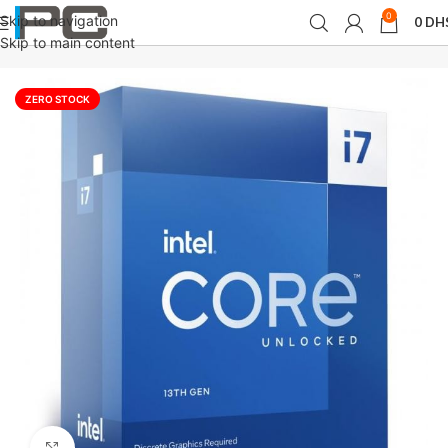
0
Skip to navigation
0
DH
Accueil
Composants
Processeurs
Skip to main content
ZERO STOCK