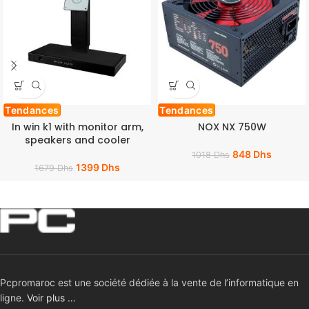
Tendances
Tendances
In win k1 with monitor arm,
NOX NX 750W
speakers and cooler
848
Dhs
1018
Dhs
1399
Dhs
1679
Dhs
Pcpromaroc est une société dédiée à la vente de l’informatique en
ligne.
Voir plus …