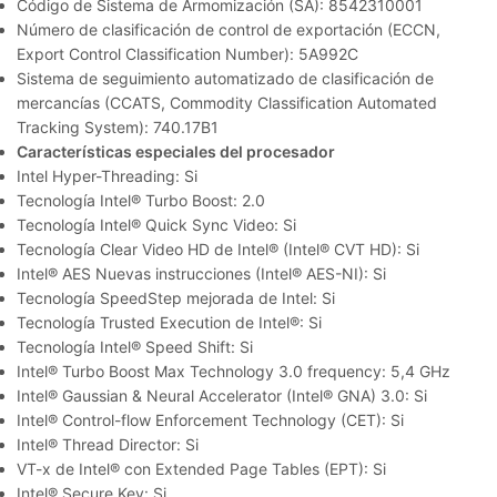
Código de Sistema de Armomización (SA): 8542310001
Número de clasificación de control de exportación (ECCN,
Export Control Classification Number): 5A992C
Sistema de seguimiento automatizado de clasificación de
mercancías (CCATS, Commodity Classification Automated
Tracking System): 740.17B1
Características especiales del procesador
Intel Hyper-Threading: Si
Tecnología Intel® Turbo Boost: 2.0
Tecnología Intel® Quick Sync Video: Si
Tecnología Clear Video HD de Intel® (Intel® CVT HD): Si
Intel® AES Nuevas instrucciones (Intel® AES-NI): Si
Tecnología SpeedStep mejorada de Intel: Si
Tecnología Trusted Execution de Intel®: Si
Tecnología Intel® Speed Shift: Si
Intel® Turbo Boost Max Technology 3.0 frequency: 5,4 GHz
Intel® Gaussian & Neural Accelerator (Intel® GNA) 3.0: Si
Intel® Control-flow Enforcement Technology (CET): Si
Intel® Thread Director: Si
VT-x de Intel® con Extended Page Tables (EPT): Si
Intel® Secure Key: Si