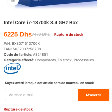
Agrandir
Intel Core i7-13700k 3.4 GHz Box
6225
Dhs
7470
Dhs
Rupture de stock
P/N:
BX8071513700K
EAN:
5032037258708
Code de l'article:
A324851
Catégorie affecté:
Composants
,
En stock
,
Processeurs
Soyez averti lorsque cet article sera de nouveau en stock
M'avertir
Rupture de stock