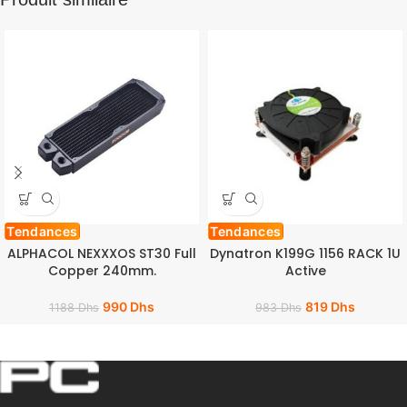
Tendances
Tendances
ALPHACOL NEXXXOS ST30 Full
Dynatron K199G 1156 RACK 1U
Copper 240mm.
Active
990
Dhs
819
Dhs
1188
Dhs
983
Dhs