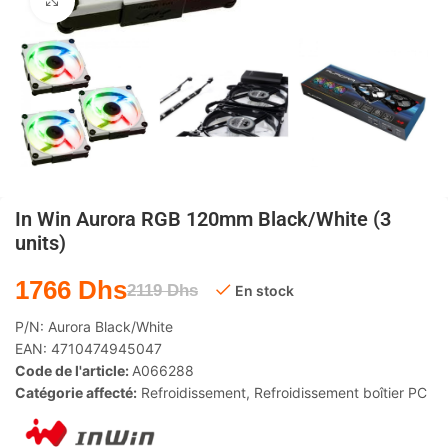
Agrandir
In Win Aurora RGB 120mm Black/White (3
units)
1766
Dhs
2119
Dhs
En stock
P/N:
Aurora Black/White
EAN:
4710474945047
Code de l'article:
A066288
Catégorie affecté:
Refroidissement
,
Refroidissement boîtier PC