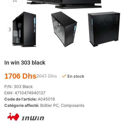
Agrandir
In win 303 black
1706
Dhs
2047
Dhs
En stock
P/N:
303 Black
EAN:
4710474940127
Code de l'article:
A045016
Catégorie affecté:
Boîtier PC
,
Composants