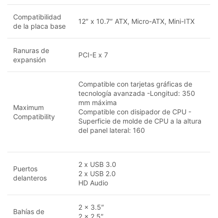
Compatibilidad
12″ x 10.7″ ATX, Micro-ATX, Mini-ITX
de la placa base
Ranuras de
PCI-E x 7
expansión
Compatible con tarjetas gráficas de
tecnología avanzada -Longitud: 350
mm máxima
Maximum
Compatible con disipador de CPU -
Compatibility
Superficie de molde de CPU a la altura
del panel lateral: 160
2 x USB 3.0
Puertos
2 x USB 2.0
delanteros
HD Audio
2 x 3.5″
Bahías de
2 x 2.5″