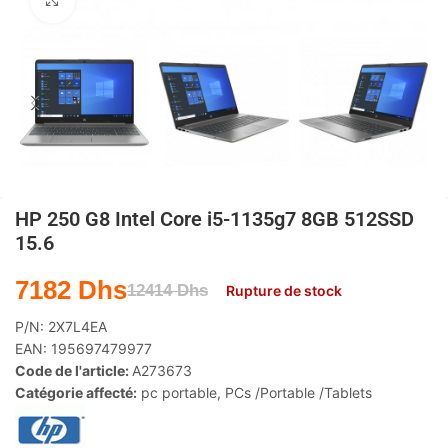
Agrandir
HP 250 G8 Intel Core i5-1135g7 8GB 512SSD
15.6
7182
Dhs
12414
Dhs
Rupture de stock
P/N:
2X7L4EA
EAN:
195697479977
Code de l'article:
A273673
Catégorie affecté:
pc portable
,
PCs /Portable /Tablets