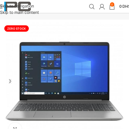
0
Skip to navigation
0
DH
Accueil
PCs /Portable /Tablets
pc portable
Skip to main content
ZERO STOCK