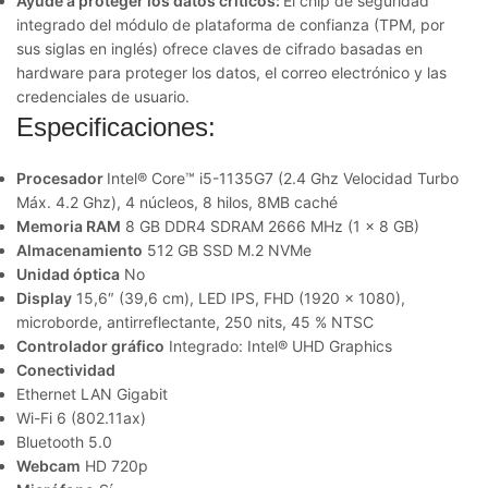
Ayude a proteger los datos críticos:
El chip de seguridad
integrado del módulo de plataforma de confianza (TPM, por
sus siglas en inglés) ofrece claves de cifrado basadas en
hardware para proteger los datos, el correo electrónico y las
credenciales de usuario.
Especificaciones:
Procesador
Intel® Core™ i5-1135G7 (2.4 Ghz Velocidad Turbo
Máx. 4.2 Ghz), 4 núcleos, 8 hilos, 8MB caché
Memoria RAM
8 GB DDR4 SDRAM 2666 MHz (1 x 8 GB)
Almacenamiento
512 GB SSD M.2 NVMe
Unidad óptica
No
Display
15,6″ (39,6 cm), LED IPS, FHD (1920 x 1080),
microborde, antirreflectante, 250 nits, 45 % NTSC
Controlador gráfico
Integrado: Intel® UHD Graphics
Conectividad
Ethernet LAN Gigabit
Wi-Fi 6 (802.11ax)
Bluetooth 5.0
Webcam
HD 720p