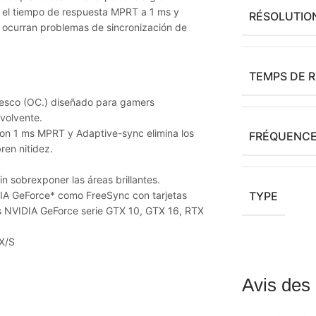
e el tiempo de respuesta MPRT a 1 ms y
RÉSOLUTIO
 ocurran problemas de sincronización de
TEMPS DE 
resco (OC.) diseñado para gamers
nvolvente.
on 1 ms MPRT y Adaptive-sync elimina los
FRÉQUENCE
ren nitidez.
n sobrexponer las áreas brillantes.
DIA GeForce* como FreeSync con tarjetas
TYPE
s NVIDIA GeForce serie GTX 10, GTX 16, RTX
X/S
Avis des 