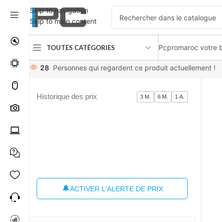
Skip to navigation
Skip to main content
Pcpromaroc votre b
TOUTES CATÉGORIES
Accueil
périphériques
Moniteurs
Monitor 23.8 “ASUS TUF
28
Personnes qui regardent ce produit actuellement !
Historique des prix
3 M.
6 M.
1 A.
🔔
ACTIVER L'ALERTE DE PRIX