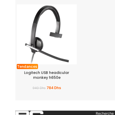
Tendances
Logitech USB headicular
monkey h650e
784
Dhs
940
Dhs
Recherche