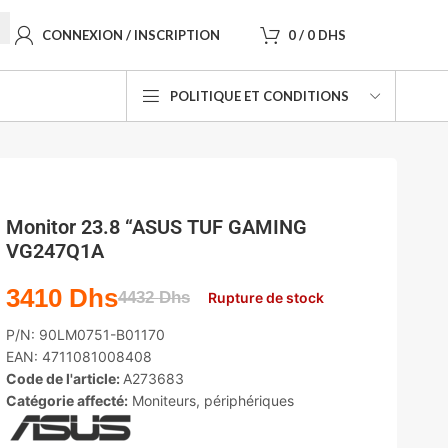
CONNEXION / INSCRIPTION
0
/
0
DHS
POLITIQUE ET CONDITIONS
Monitor 23.8 “ASUS TUF GAMING
VG247Q1A
3410
Dhs
4432
Dhs
Rupture de stock
P/N:
90LM0751-B01170
EAN:
4711081008408
Code de l'article:
A273683
Catégorie affecté:
Moniteurs
,
périphériques