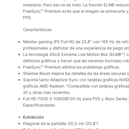
inmersiva. Pero eso no es todo: La función ELMB reduc
FreeSync™ Premium evita que la imagen se entrecorte y
FPS.
Características:
Monitor gaming IPS Full HD de 23,8″ con 165 Hz de ref
profesionales y disfrutar de una experiencia de juego e
La tecnología ASUS Extreme Low Motion Blur (ELMB™) c
defectos gráficos y hacen que las escenas borrosas cob
FreeSync™ Premium elimina los problemas gráficos.
Shadow Boost mejora los detalles de las áreas oscuras si
Soporta tanto Adaptive-Sync con tarjetas gráficas NVI
gráficas AMD Radeon. *Compatible con tarjetas gráfica
20 y otras más recientes.
Full HD (1920 X 1080)@120 Hz para PS5 y Xbox Series 
Especificaciones:
Exhibición
Diagonal de la pantalla: 60,5 cm (23.8″)