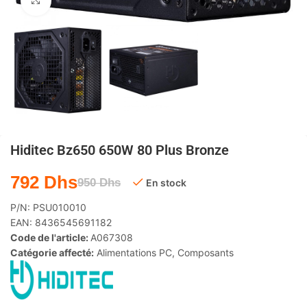
Agrandir
Hiditec Bz650 650W 80 Plus Bronze
792
Dhs
950
Dhs
En stock
P/N:
PSU010010
EAN:
8436545691182
Code de l'article:
A067308
Catégorie affecté:
Alimentations PC
,
Composants