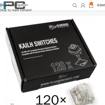
0
Skip to navigation
0
DH
Accueil
Claviers
Skip to main content