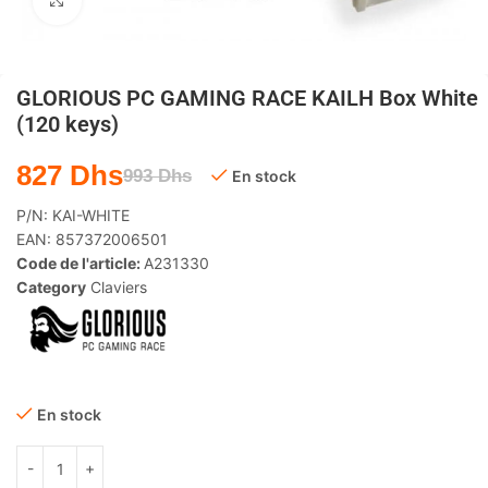
Agrandir
GLORIOUS PC GAMING RACE KAILH Box White
(120 keys)
827
Dhs
993
Dhs
En stock
P/N:
KAI-WHITE
EAN:
857372006501
Code de l'article:
A231330
Category
Claviers
En stock