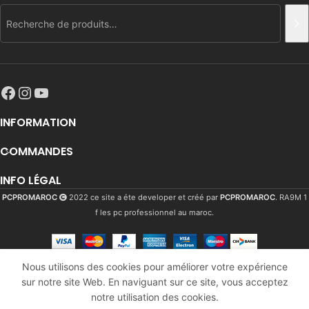
INFORMATION
COMMANDES
INFO LÉGAL
PCPROMAROC
2022 ce site a éte developer et créé par
PCPROMAROC
. RA9M 1
f les pc professionnel au maroc.
GLORIOUS
PC
Nous utilisons des cookies pour améliorer votre expérience
GAMING
sur notre site Web. En naviguant sur ce site, vous acceptez
827
Dhs
RACE
En
AJ
notre utilisation des cookies.
KAILH Box
stock
993
Dhs
 builder
Comparer