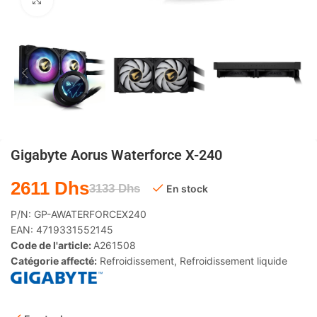
Agrandir
Gigabyte Aorus Waterforce X-240
2611
Dhs
3133
Dhs
En stock
P/N:
GP-AWATERFORCEX240
EAN:
4719331552145
Code de l'article:
A261508
Catégorie affecté:
Refroidissement
,
Refroidissement liquide