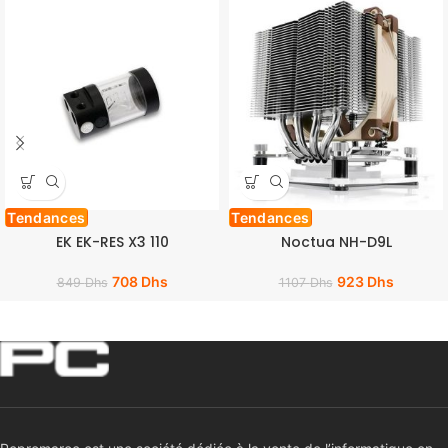
Tendances
Tendances
EK EK-RES X3 110
Noctua NH-D9L
708
Dhs
923
Dhs
849
Dhs
1107
Dhs