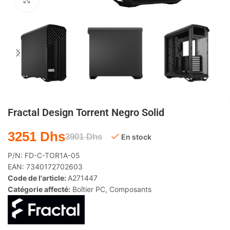
Agrandir
Fractal Design Torrent Negro Solid
3251
Dhs
3901
Dhs
En stock
P/N:
FD-C-TOR1A-05
EAN:
7340172702603
Code de l'article:
A271447
Catégorie affecté:
Boîtier PC
,
Composants