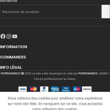
Recherche
INFORMATION
COMMANDES
INFO LÉGAL
PCPROMAROC
2022 ce site a éte developer et créé par
PCPROMAROC
. RA9M 1
f les pc professionnel au maroc.
Fractal
Nous utilisons des cookies pour améliorer votre expérience
Design
sur notre site Web. En naviguant sur ce site, vous acceptez
3251
Dhs
En
Torrent
AJO
notre utilisation des cookies.
stock