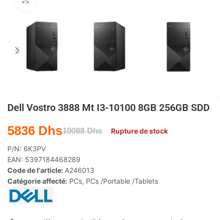
Agrandir
Dell Vostro 3888 Mt I3-10100 8GB 256GB SDD
5836
Dhs
10088
Dhs
Rupture de stock
P/N:
6K3PV
EAN:
5397184468289
Code de l'article:
A246013
Catégorie affecté:
PCs
,
PCs /Portable /Tablets