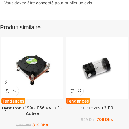
Vous devez être
connecté
pour publier un avis.
Produit similaire
Tendances
Tendances
Dynatron K199G 1156 RACK 1U
EK EK-RES X3 110
Active
708
Dhs
849
Dhs
819
Dhs
983
Dhs