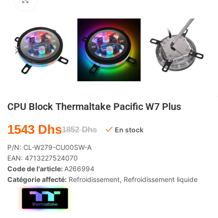
Agrandir
CPU Block Thermaltake Pacific W7 Plus
1543
Dhs
1852
Dhs
En stock
P/N:
CL-W279-CU00SW-A
EAN:
4713227524070
Code de l'article:
A266994
Catégorie affecté:
Refroidissement
,
Refroidissement liquide