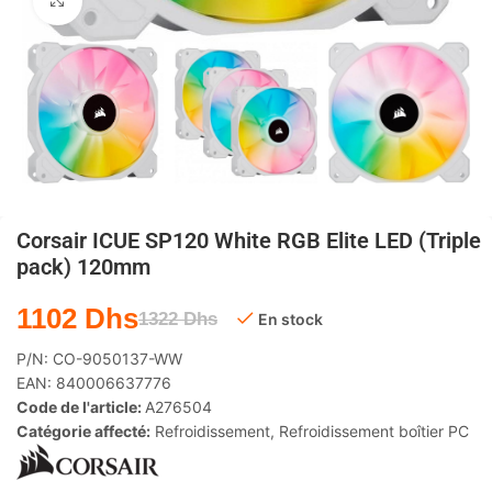
Agrandir
Corsair ICUE SP120 White RGB Elite LED (Triple
pack) 120mm
1102
Dhs
1322
Dhs
En stock
P/N:
CO-9050137-WW
EAN:
840006637776
Code de l'article:
A276504
Catégorie affecté:
Refroidissement
,
Refroidissement boîtier PC