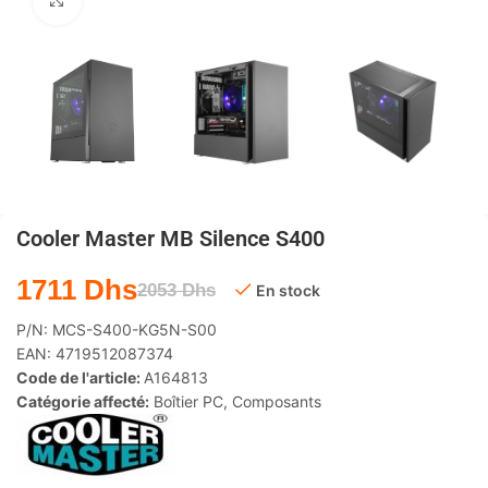
Agrandir
Cooler Master MB Silence S400
1711
Dhs
2053
Dhs
En stock
P/N:
MCS-S400-KG5N-S00
EAN:
4719512087374
Code de l'article:
A164813
Catégorie affecté:
Boîtier PC
,
Composants