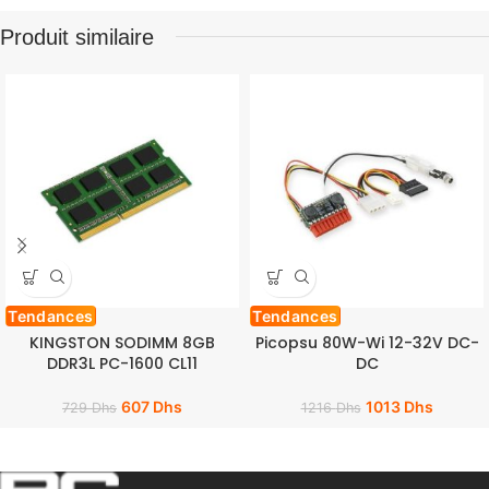
Produit similaire
Tendances
Tendances
KINGSTON SODIMM 8GB
Picopsu 80W-Wi 12-32V DC-
DDR3L PC-1600 CL11
DC
607
Dhs
1013
Dhs
729
Dhs
1216
Dhs