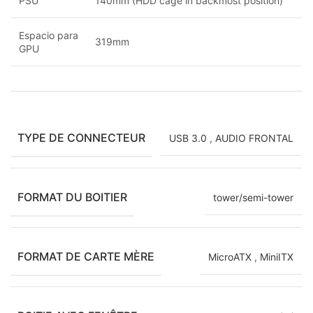
PSU
140mm (HDD cage in backmost position)
Espacio para
319mm
GPU
TYPE DE CONNECTEUR
USB 3.0
,
AUDIO FRONTAL
FORMAT DU BOITIER
tower/semi-tower
FORMAT DE CARTE MÈRE
MicroATX
,
MiniITX