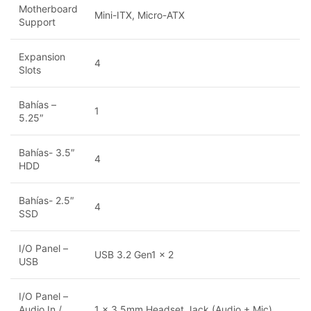
Motherboard
Mini-ITX, Micro-ATX
Support
Expansion
4
Slots
Bahías –
1
5.25″
Bahías- 3.5″
4
HDD
Bahías- 2.5″
4
SSD
I/O Panel –
USB 3.2 Gen1 x 2
USB
I/O Panel –
Audio In /
1 x 3.5mm Headset Jack (Audio + Mic)