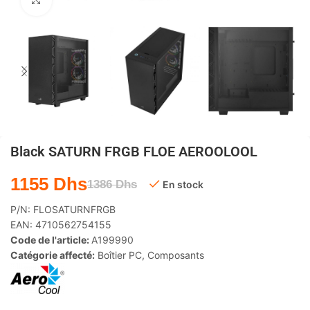
Agrandir
Black SATURN FRGB FLOE AEROOLOOL
1155
Dhs
1386
Dhs
En stock
P/N:
FLOSATURNFRGB
EAN:
4710562754155
Code de l'article:
A199990
Catégorie affecté:
Boîtier PC
,
Composants