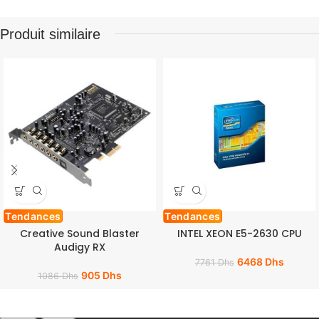
Produit similaire
Tendances
Tendances
Creative Sound Blaster
INTEL XEON E5-2630 CPU
Audigy RX
6468
Dhs
7761
Dhs
905
Dhs
1086
Dhs