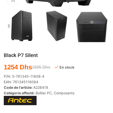
Agrandir
Black P7 Silent
1254
Dhs
1505
Dhs
En stock
P/N:
0-761345-11608-4
EAN:
761345116084
Code de l'article:
A228419
Catégorie affecté:
Boîtier PC
,
Composants