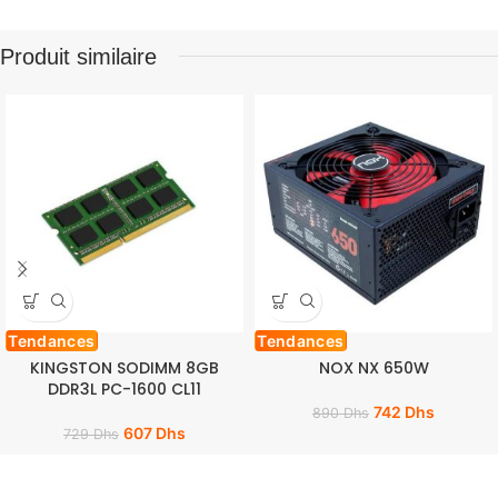
Produit similaire
Tendances
Tendances
KINGSTON SODIMM 8GB
NOX NX 650W
DDR3L PC-1600 CL11
742
Dhs
890
Dhs
607
Dhs
729
Dhs