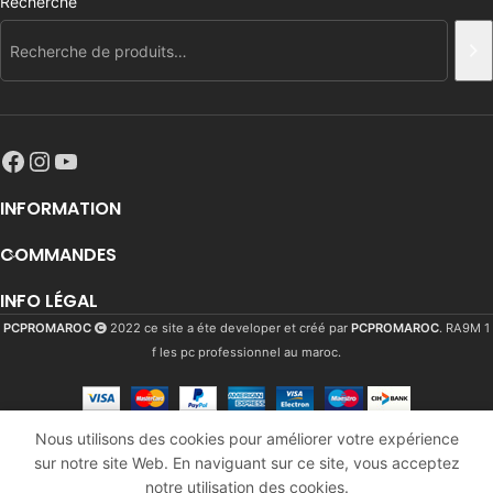
Recherche
INFORMATION
COMMANDES
INFO LÉGAL
PCPROMAROC
2022 ce site a éte developer et créé par
PCPROMAROC
. RA9M 1
f les pc professionnel au maroc.
Be
Nous utilisons des cookies pour améliorer votre expérience
quiet
sur notre site Web. En naviguant sur ce site, vous acceptez
1700
Dhs
pure
En
AJOU
notre utilisation des cookies.
base
stock