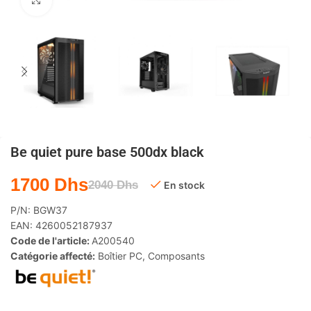
Agrandir
Be quiet pure base 500dx black
1700
Dhs
2040
Dhs
En stock
P/N:
BGW37
EAN:
4260052187937
Code de l'article:
A200540
Catégorie affecté:
Boîtier PC
,
Composants