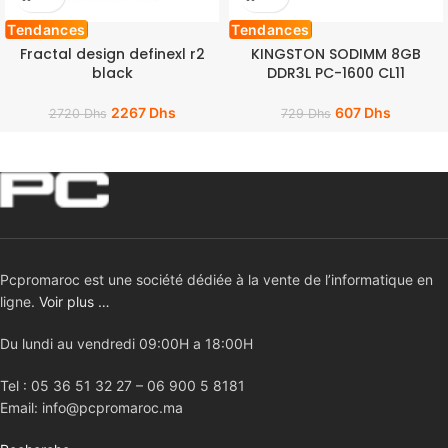
Tendances
Tendances
Fractal design definexl r2
KINGSTON SODIMM 8GB
black
DDR3L PC-1600 CL11
2267
Dhs
607
Dhs
2720
Dhs
729
Dhs
Pcpromaroc est une société dédiée à la vente de l’informatique en
ligne.
Voir plus …
Du lundi au vendredi 09:00H a 18:00H
Tel : 05 36 51 32 27 – 06 900 5 8181
Email: info@pcpromaroc.ma