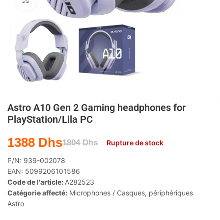
Agrandir
Astro A10 Gen 2 Gaming headphones for
PlayStation/Lila PC
1388
Dhs
1804
Dhs
Rupture de stock
P/N:
939-002078
EAN:
5099206101586
Code de l'article:
A282523
Catégorie affecté:
Microphones / Casques
,
périphériques
Astro