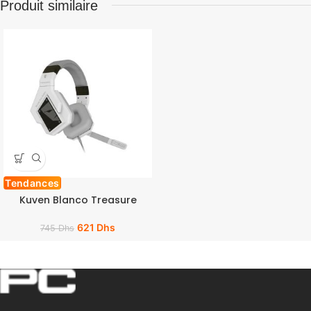
Produit similaire
Tendances
Kuven Blanco Treasure
621
Dhs
745
Dhs