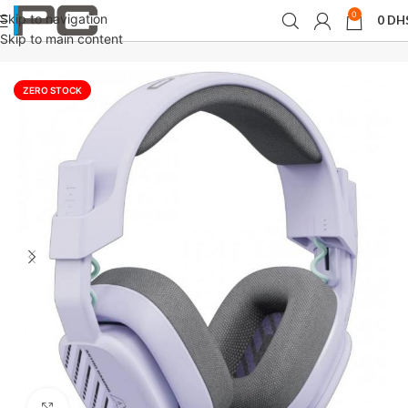
0
Skip to navigation
0
DH
Accueil
périphériques
Microphones / Casques
Skip to main content
ZERO STOCK