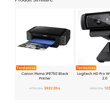
Tendances
Tendances
Canon Pixma IP8750 Black
Logitech HD Pro 
Printer
2.0
3932
Dhs
12
4718
Dhs
1450
Dhs