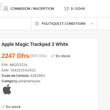
CONNEXION / INSCRIPTION
0
/
0
DHS
POLITIQUE ET CONDITIONS
Apple Magic Trackpad 3 White
2247
Dhs
2697
Dhs
En stock
P/N:
MK2D3Z/A
EAN:
194252542453
Code de l'article:
A282962
Category
périphériques
En stock