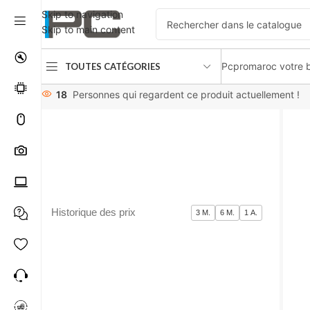
Skip to navigation
Skip to main content
Pcpromaroc votre b
TOUTES CATÉGORIES
Accueil
périphériques
Apple Magic Trackpad 3 White
18
Personnes qui regardent ce produit actuellement !
Historique des prix
3 M.
6 M.
1 A.