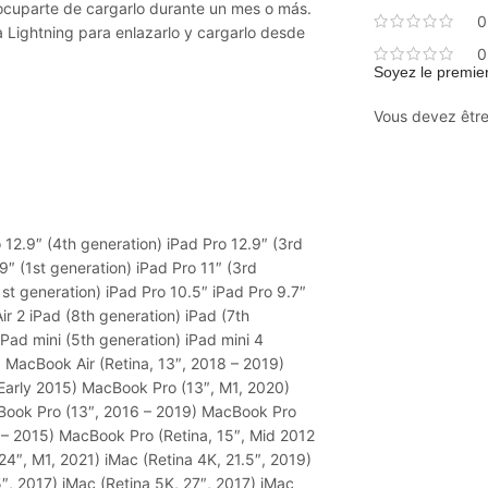
ocuparte de cargarlo durante un mes o más.
0
 Lightning para enlazarlo y cargarlo desde
0
Soyez le premier
Vous devez êtr
 12.9″ (4th generation) iPad Pro 12.9″ (3rd
9″ (1st generation) iPad Pro 11″ (3rd
1st generation) iPad Pro 10.5″ iPad Pro 9.7″
Air 2 iPad (8th generation) iPad (7th
iPad mini (5th generation) iPad mini 4
 MacBook Air (Retina, 13″, 2018 – 2019)
 Early 2015) MacBook Pro (13″, M1, 2020)
Book Pro (13″, 2016 – 2019) MacBook Pro
 – 2015) MacBook Pro (Retina, 15″, Mid 2012
24″, M1, 2021) iMac (Retina 4K, 21.5″, 2019)
5″, 2017) iMac (Retina 5K, 27″, 2017) iMac