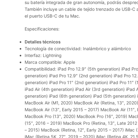
su batería integrada de gran autonomía, podrás despre
También incluye un cable de tejido trenzado de USB-C a
el puerto USB-C de tu Mac.
Especificaciones:
Detalles técnicos
Tecnología de conectividad: Inalámbrico y alámbrico
Interfaz: Lightning
Marca compatible: Apple
Compatibilidad: iPad Pro 12.9″ (5th generation) iPad Pro
generation) iPad Pro 12.9″ (2nd generation) iPad Pro 12.
generation) iPad Pro 11″ (2nd generation) iPad Pro 11″ (
iPad Air (4th generation) iPad Air (3rd generation) iPad 
generation) iPad (6th generation) iPad (5th generation) 
MacBook Air (M1, 2020) MacBook Air (Retina, 13″, 2020)
MacBook Air (13″, Early 2015 – 2017) MacBook Air (11″,
MacBook Pro (13″, 2020) MacBook Pro (16″, 2019) Mac
(15″, 2016 – 2019) MacBook Pro (Retina, 13″, Late 2012
– 2015) MacBook (Retina, 12″, Early 2015 – 2017) iMac (
iMac (Retina 5K, 27″, 2019 – 2020) iMac (Retina 4K, 21.