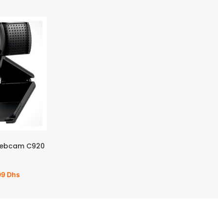
Webcam C920
09
Dhs