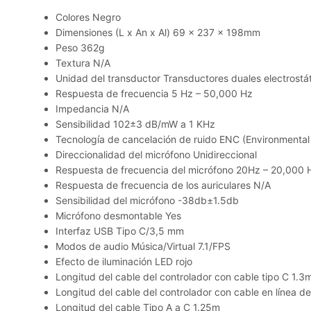
Colores
Negro
Dimensiones (L x An x Al)
69 x 237 x 198mm
Peso
362g
Textura
N/A
Unidad del transductor
Transductores duales electrostá
Respuesta de frecuencia
5 Hz – 50,000 Hz
Impedancia
N/A
Sensibilidad
102±3 dB/mW a 1 KHz
Tecnología de cancelación de ruido
ENC (Environmental 
Direccionalidad del micrófono
Unidireccional
Respuesta de frecuencia del micrófono
20Hz – 20,000 
Respuesta de frecuencia de los auriculares
N/A
Sensibilidad del micrófono
-38db±1.5db
Micrófono desmontable
Yes
Interfaz
USB Tipo C/3,5 mm
Modos de audio
Música/Virtual 7.1/FPS
Efecto de iluminación
LED rojo
Longitud del cable del controlador con cable tipo C
1.3
Longitud del cable del controlador con cable en línea 
Longitud del cable Tipo A a C
1.25m