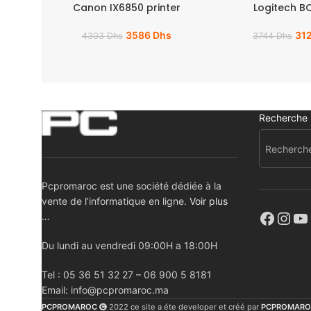
Canon IX6850 printer
Logitech B
3586
Dhs
31
4303
Dhs
3744
Dhs
Recherche
Pcpromaroc est une société dédiée à la
vente de l’informatique en ligne.
Voir plus
…
Du lundi au vendredi 09:00H a 18:00H
Tel : 05 36 51 32 27 – 06 900 5 8181
Email: info@pcpromaroc.ma
PCPROMAROC
2022 ce site a éte developer et créé par
PCPROMARO