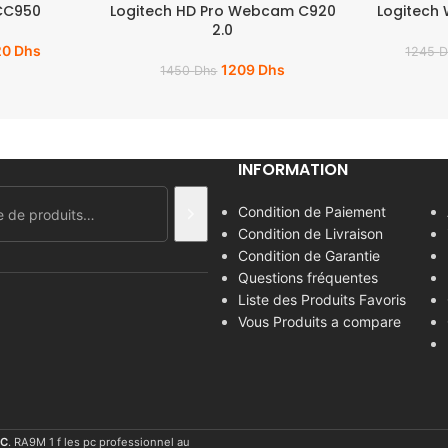
CC950
Logitech HD Pro Webcam C920
Logitech
2.0
20
Dhs
1245
D
1209
Dhs
1450
Dhs
INFORMATION
Condition de Paiement
Condition de Livraison
Condition de Garantie
Questions fréquentes
Liste des Produits Favoris
Vous Produits a compare
C
. RA9M 1 f les pc professionnel au