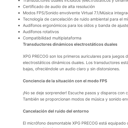
Transductores duales incluidos (electrostáticos y dinámi
Certificado de audio de alta resolución
Modos FPS/Sonido envolvente Virtual 7.1/Música integr
Tecnología de cancelación de ruido ambiental para el m
Audífonos ergonómicos para los oídos y banda de ajust
Audífonos rotativos
Compatibilidad multiplataforma
Transductores dinámicos electrostáticos duales
XPG PRECOG son los primeros auriculares para juegos 
electrostáticos dinámicos duales. Los transductores est
bajas, ofreciéndole un audio claro y sin distorsiones.
Conciencia de la situación con el modo FPS
¡No se deje sorprender! Escuche pasos y disparos con c
También se proporcionan modos de música y sonido envol
Cancelación del ruido del entorno
El micrófono desmontable XPG PRECOG está equipado co