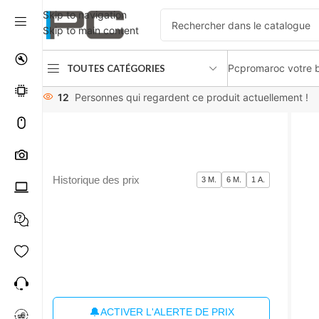
Skip to navigation
Skip to main content
Pcpromaroc votre b
TOUTES CATÉGORIES
Accueil
périphériques
Microphones / Casques
ADATA XPG 
12
Personnes qui regardent ce produit actuellement !
Historique des prix
3 M.
6 M.
1 A.
🔔
ACTIVER L'ALERTE DE PRIX