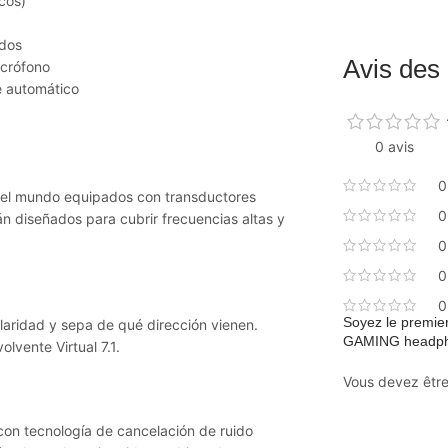
cos)
ados
Avis des 
icrófono
e automático
0 avis
0
del mundo equipados con transductores
0
án diseñados para cubrir frecuencias altas y
0
0
0
Soyez le premie
laridad y sepa de qué dirección vienen.
GAMING headph
vente Virtual 7.1.
Vous devez êtr
n tecnología de cancelación de ruido