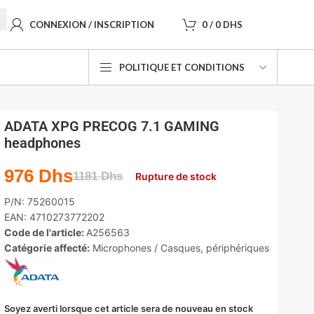
CONNEXION / INSCRIPTION
0
/
0
DHS
POLITIQUE ET CONDITIONS
ADATA XPG PRECOG 7.1 GAMING
headphones
976
Dhs
1181
Dhs
Rupture de stock
P/N:
75260015
EAN:
4710273772202
Code de l'article:
A256563
Catégorie affecté:
Microphones / Casques
,
périphériques
Soyez averti lorsque cet article sera de nouveau en stock