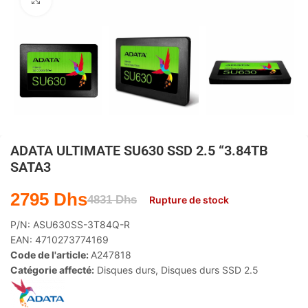
Agrandir
ADATA ULTIMATE SU630 SSD 2.5 “3.84TB
SATA3
2795
Dhs
4831
Dhs
Rupture de stock
P/N:
ASU630SS-3T84Q-R
EAN:
4710273774169
Code de l'article:
A247818
Catégorie affecté:
Disques durs
,
Disques durs SSD 2.5