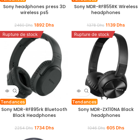
Sony headphones press 3D
Sony MDR-RF855RK Wireless
wireless ps5
headphones
1892
Dhs
1139
Dhs
2460
Dhs
1378
Dhs
Rupture de stock
Rupture de stock
Tendances
Tendances
Sony MDR-RF895rk Bluetooth
Sony MDR-ZX110NA Black
Black Headphones
headphones
1734
Dhs
605
Dhs
2254
Dhs
1046
Dhs