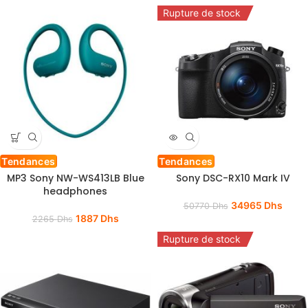
Rupture de stock
Tendances
Tendances
MP3 Sony NW-WS413LB Blue
Sony DSC-RX10 Mark IV
headphones
34965
Dhs
50770
Dhs
1887
Dhs
2265
Dhs
Rupture de stock