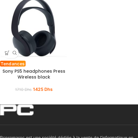
Tendances
Sony PS5 headphones Press
Wireless black
1425
Dhs
1710
Dhs
Pcpromaroc est une société dédiée à la vente de l’informatique en