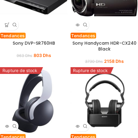
Tendances
Tendances
Sony DVP-SR760HB
Sony Handycam HDR-CX240
Black
803
Dhs
963
Dhs
2158
Dhs
3730
Dhs
Rupture de stock
Rupture de stock
Tendances
Tendances