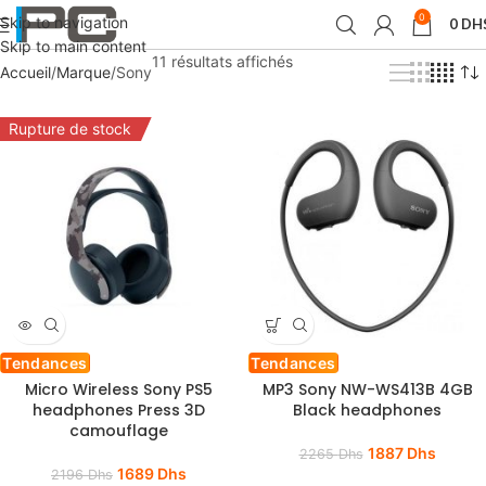
0
Skip to navigation
0
DH
Skip to main content
11 résultats affichés
Accueil
Marque
Sony
Rupture de stock
Tendances
Tendances
Micro Wireless Sony PS5
MP3 Sony NW-WS413B 4GB
headphones Press 3D
Black headphones
camouflage
1887
Dhs
2265
Dhs
1689
Dhs
2196
Dhs