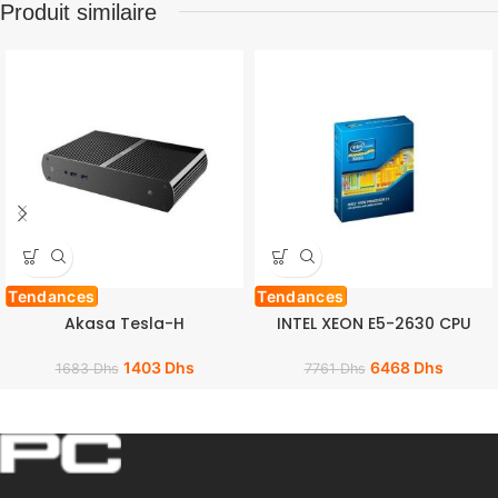
Produit similaire
Tendances
Tendances
Akasa Tesla-H
INTEL XEON E5-2630 CPU
1403
Dhs
6468
Dhs
1683
Dhs
7761
Dhs