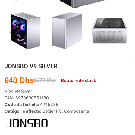
Agrandir
JONSBO V9 SILVER
948
Dhs
1377
Dhs
Rupture de stock
P/N:
V9 Silver
EAN:
6970620551180
Code de l'article:
A245335
Catégorie affecté:
Boîtier PC
,
Composants