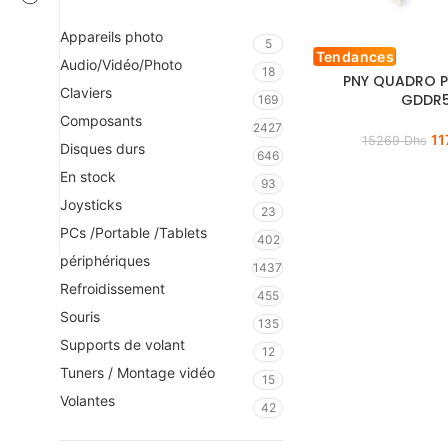
Appareils photo
5
Tendances
Audio/Vidéo/Photo
18
PNY QUADRO 
Claviers
GDDR
169
Composants
2427
11
15269
Dhs
Disques durs
646
En stock
93
Joysticks
23
PCs /Portable /Tablets
402
périphériques
1437
Refroidissement
455
Souris
135
Supports de volant
12
Tuners / Montage vidéo
15
Volantes
42