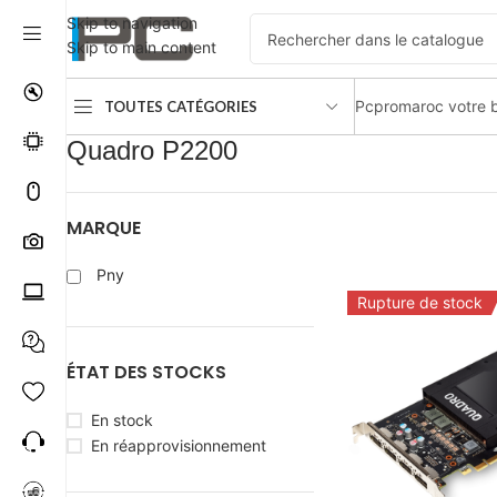
Skip to navigation
Skip to main content
Pcpromaroc votre b
TOUTES CATÉGORIES
Accueil
Produit Chipset graphique
Quadro P2200
Quadro P2200
MARQUE
Pny
Rupture de stock
ÉTAT DES STOCKS
En stock
En réapprovisionnement