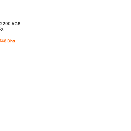
P2200 5GB
5X
746
Dhs