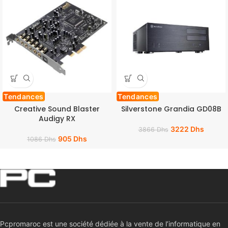
Tendances
Tendances
Creative Sound Blaster
Silverstone Grandia GD08B
Audigy RX
3222
Dhs
3866
Dhs
905
Dhs
1086
Dhs
Pcpromaroc est une société dédiée à la vente de l’informatique en