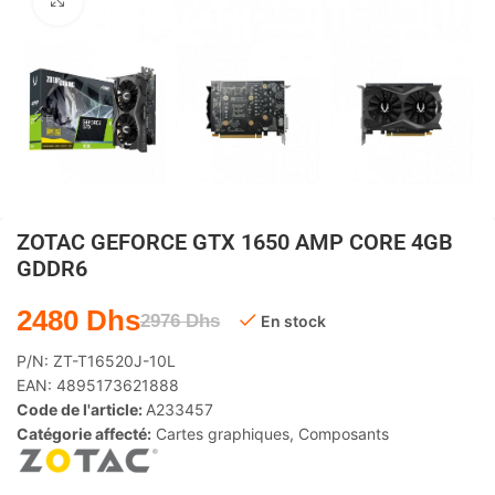
Agrandir
ZOTAC GEFORCE GTX 1650 AMP CORE 4GB
GDDR6
2480
Dhs
2976
Dhs
En stock
P/N:
ZT-T16520J-10L
EAN:
4895173621888
Code de l'article:
A233457
Catégorie affecté:
Cartes graphiques
,
Composants