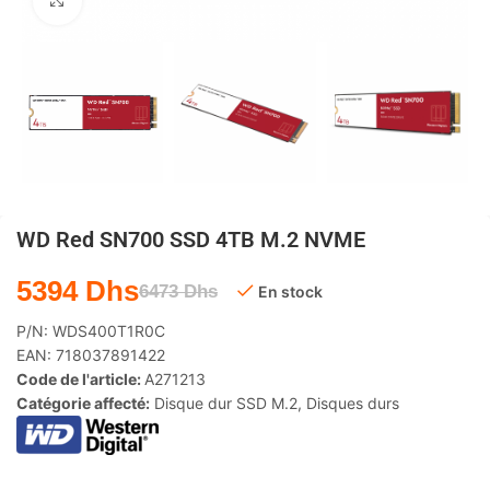
Agrandir
WD Red SN700 SSD 4TB M.2 NVME
5394
Dhs
6473
Dhs
En stock
P/N:
WDS400T1R0C
EAN:
718037891422
Code de l'article:
A271213
Catégorie affecté:
Disque dur SSD M.2
,
Disques durs