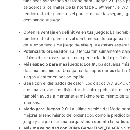
funciones avanzadas del Modo para Juegos 2.0 (solo p
se acerca a los límites de la interfaz PCIe® Gen4, e
rendimiento de primer nivel para que puedas seguir jug
dominando el juego.
Obtén la ventaja en definitiva en tus juegos:
La increíb
rendimiento de primer nivel con tiempos de carga extre
de la experiencia de juego de élite que estabas esperan
Potencia tu ordenador:
La latencia tan sumamente baja 
mínimo de retrasos para una experiencia de juego fluida 
Más espacio para más juegos:
Los títulos actuales m
de almacenamiento. Una gama de capacidades de 1 a 4
juegos y entrar en acción rápido.
Gana con el disipador de calor:
Los discos WD_BLACK 
con una versión con disipador de calor opcional que no 
también ayuda a mantener el máximo rendimiento de tu 
intensas.
Modo para Juegos 2.0:
La última versión del Modo par
mejorar el rendimiento del ordenador, como la predicci
juego y así permitir una carga rápida durante la partida.
Máxima velocidad con PCIe® Gen4:
El WD_BLACK SN85