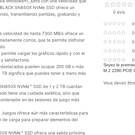
ara Windows®), junto con una velocidad que
l WD_BLACK SN850X NVMe SSD ofrece un
0 avis
ando, transmitiendo partidas, grabando y
0
0
le velocidad de hasta 7300 MB/s ofrece un
madamente cortos, que te permite disfrutar
0
do.
0
permite cargar los gráficos rápido y con el
y satisfactoria.
0
Soyez le premie
ás destacados pueden ocupar 200 GB o más
M.2 2280 PCIE
 TB significa que puedes tener a mano más
Vous devez êtr
SN850X NVMe™ SSD de 1 y 2 TB cuentan
solo tiene una cuidada estética, sino que
ordenador en las sesiones de juego más
a Juegos ofrece aún más características para
ón de carga para preparar elementos del
0X NVMe™ SSD ofrece una salida próxima