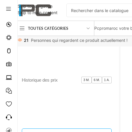
Skip to navigation
Skip to main content
Pcpromaroc votre b
TOUTES CATÉGORIES
Accueil
Disques durs
Disque dur SSD M.2
WD BLACK SN85
21
Personnes qui regardent ce produit actuellement !
Historique des prix
3 M.
6 M.
1 A.