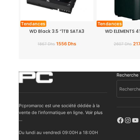
Tendances
Tendances
WD Black 3.5 “1TB SATA3
WD ELEMENTS 4T
1556
Dhs
21
1867
Dhs
2607
Dhs
Recherche
Pcpromaroc est une société dédiée à la
vente de l’informatique en ligne.
Voir plus
…
Du lundi au vendredi 09:00H a 18:00H