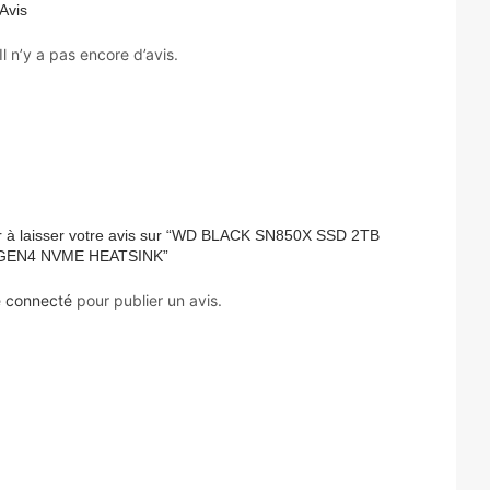
Avis
Il n’y a pas encore d’avis.
r à laisser votre avis sur “WD BLACK SN850X SSD 2TB
 GEN4 NVME HEATSINK”
e
connecté
pour publier un avis.