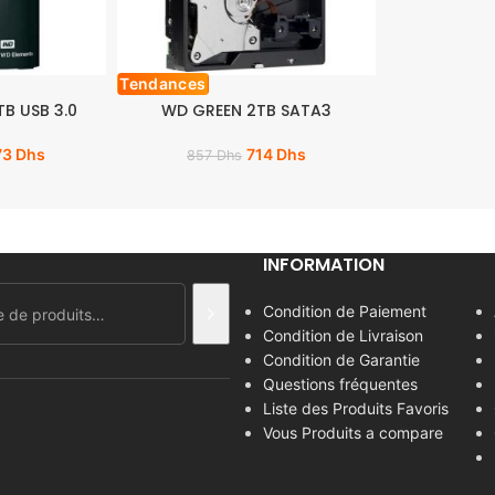
Tendances
B USB 3.0
WD GREEN 2TB SATA3
73
Dhs
714
Dhs
857
Dhs
INFORMATION
Condition de Paiement
Condition de Livraison
Condition de Garantie
Questions fréquentes
Liste des Produits Favoris
Vous Produits a compare