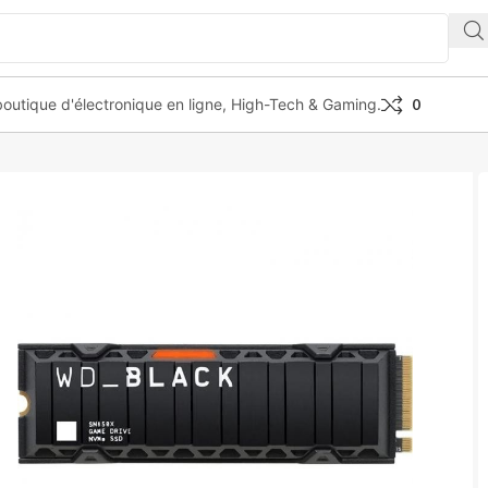
outique d'électronique en ligne, High-Tech & Gaming.
0
0X SSD 2TB M.2 2280 PCIE GEN4 NVME HEATSINK