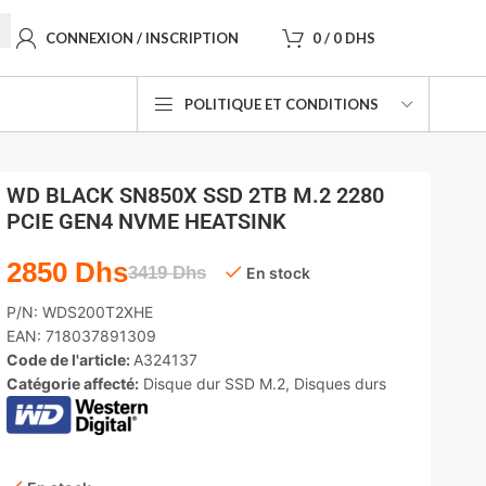
CONNEXION / INSCRIPTION
0
/
0
DHS
POLITIQUE ET CONDITIONS
WD BLACK SN850X SSD 2TB M.2 2280
PCIE GEN4 NVME HEATSINK
2850
Dhs
3419
Dhs
En stock
P/N:
WDS200T2XHE
EAN:
718037891309
Code de l'article:
A324137
Catégorie affecté:
Disque dur SSD M.2
,
Disques durs