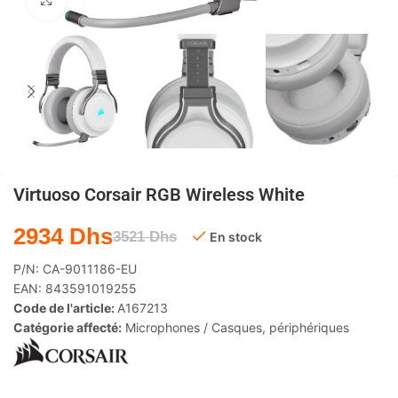
Agrandir
Virtuoso Corsair RGB Wireless White
2934
Dhs
3521
Dhs
En stock
P/N:
CA-9011186-EU
EAN:
843591019255
Code de l'article:
A167213
Catégorie affecté:
Microphones / Casques
,
périphériques