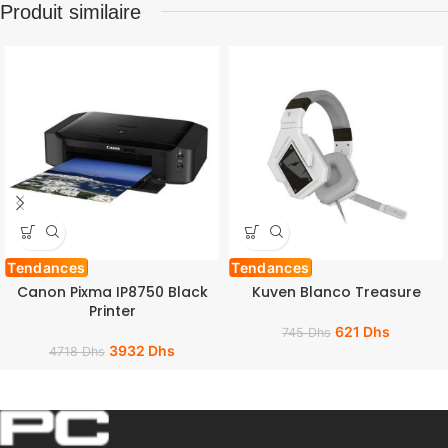
Produit similaire
Tendances
Tendances
Canon Pixma IP8750 Black
Kuven Blanco Treasure
Printer
621
Dhs
745
Dhs
3932
Dhs
4718
Dhs