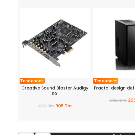
Tendances
Tendances
Creative Sound Blaster Audigy
Fractal design def
RX
22
2720
Dhs
905
Dhs
1086
Dhs