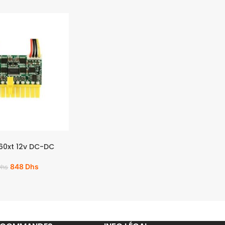
160xt 12v DC-DC
848
Dhs
Dhs