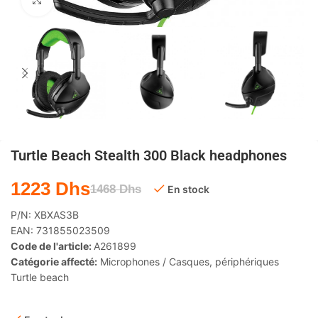
Agrandir
Turtle Beach Stealth 300 Black headphones
1223
Dhs
1468
Dhs
En stock
P/N:
XBXAS3B
EAN:
731855023509
Code de l'article:
A261899
Catégorie affecté:
Microphones / Casques
,
périphériques
Turtle beach