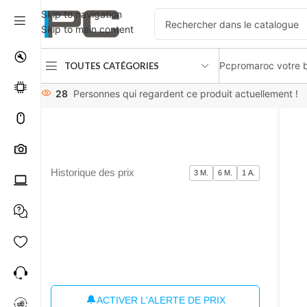
Skip to navigation
Skip to main content
Pcpromaroc votre b
TOUTES CATÉGORIES
Accueil
périphériques
Microphones / Casques
Trust Gxt 
28
Personnes qui regardent ce produit actuellement !
Historique des prix
3 M.
6 M.
1 A.
🔔
ACTIVER L'ALERTE DE PRIX