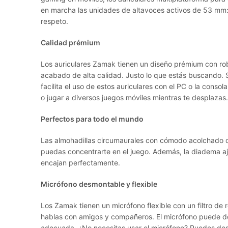
en marcha las unidades de altavoces activos de 53 mm: 
respeto.
Calidad prémium
Los auriculares Zamak tienen un diseño prémium con ro
acabado de alta calidad. Justo lo que estás buscando. S
facilita el uso de estos auriculares con el PC o la cons
o jugar a diversos juegos móviles mientras te desplazas.
Perfectos para todo el mundo
Las almohadillas circumaurales con cómodo acolchado d
puedas concentrarte en el juego. Además, la diadema aju
encajan perfectamente.
Micrófono desmontable y flexible
Los Zamak tienen un micrófono flexible con un filtro de 
hablas con amigos y compañeros. El micrófono puede do
adecuada. ¿No necesitas usar el micrófono? Puedes des