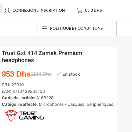
CONNEXION / INSCRIPTION
0
/
0
DHS
POLITIQUE ET CONDITIONS
Trust Gxt 414 Zamak Premium
headphones
953
Dhs
1144
Dhs
En stock
P/N:
23310
EAN:
8713439233100
Code de l'article:
A168228
Catégorie affecté:
Microphones / Casques
,
périphériques