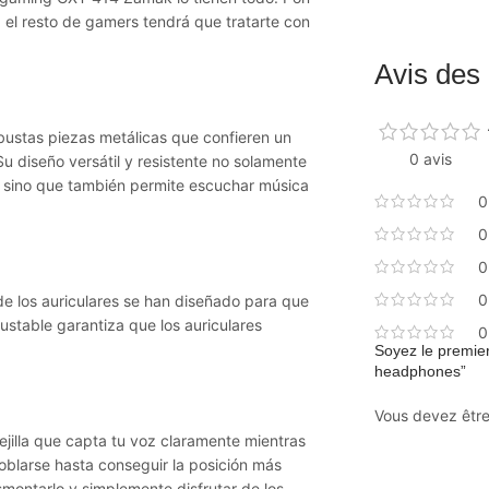
el resto de gamers tendrá que tratarte con
Avis des 
bustas piezas metálicas que confieren un
0 avis
u diseño versátil y resistente no solamente
ola sino que también permite escuchar música
0
0
0
0
e los auriculares se han diseñado para que
stable garantiza que los auriculares
0
Soyez le premier
headphones”
Vous devez êtr
rejilla que capta tu voz claramente mientras
blarse hasta conseguir la posición más
montarlo y simplemente disfrutar de los