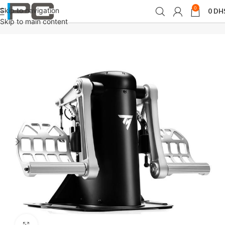
0
Skip to navigation
0
DH
Accueil
Volantes
Skip to main content