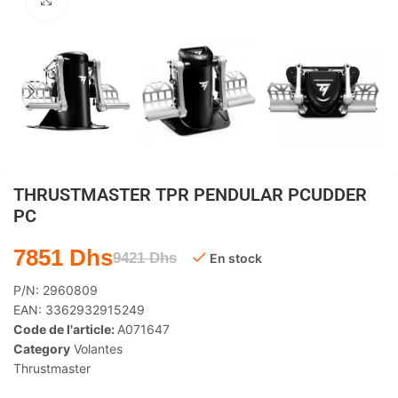
Agrandir
THRUSTMASTER TPR PENDULAR PCUDDER
PC
7851
Dhs
9421
Dhs
En stock
P/N:
2960809
EAN:
3362932915249
Code de l'article:
A071647
Category
Volantes
Thrustmaster