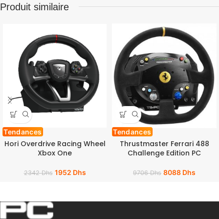
Produit similaire
Tendances
Tendances
Hori Overdrive Racing Wheel
Thrustmaster Ferrari 488
Xbox One
Challenge Edition PC
1952
Dhs
8088
Dhs
2342
Dhs
9706
Dhs