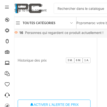
Skip to navigation
Skip to main content
Pcpromaroc votre b
TOUTES CATÉGORIES
Accueil
Joysticks
Thrustmaster TCA Quadrant Airbus Editi
16
Personnes qui regardent ce produit actuellement !
Historique des prix
3 M.
6 M.
1 A.
🔔
ACTIVER L'ALERTE DE PRIX