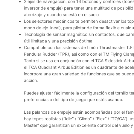
2 ejes de navegación, con 16 botones y controles (tope
inversor de empuje) para tener una multitud de posibilid
aterrizaje y cuando se está en el suelo
Los selectores mecánicos te permiten desactivar los to
modo de eje lineal), para pilotar de forma flexible cualqu
Tecnología de sensor magnético sin contactos, que care
útil ilimitada y una precisión óptima
Compatible con los sistemas de timón Thrustmaster T.F
Pendular Rudder (TPR), así como con el TM Flying Clam
Tanto si se usa en conjunción con el TCA Sidestick Airb
el TCA Quadrant Airbus Edition es un cuadrante de aceler
incorpora una gran variedad de funciones que se pueden
acción.
Puedes ajustar fácilmente la configuración del tornillo 
preferencias o del tipo de juego que estés usando.
Las palancas de empuje están acompañadas por el fam
hay topes realistas (“Idle” / “Climb” / “Flex” / “TO/GA”), 
Master” que garantizan un excelente control del vuelo y 