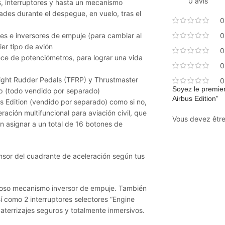
0 avis
s, interruptores y hasta un mecanismo
ades durante el despegue, en vuelo, tras el
0
pes e inversores de empuje (para cambiar al
0
ier tipo de avión
0
ce de potenciómetros, para lograr una vida
0
light Rudder Pedals (TFRP) y Thrustmaster
0
Soyez le premier
p (todo vendido por separado)
Airbus Edition”
us Edition (vendido por separado) como si no,
ación multifuncional para aviación civil, que
Vous devez êtr
 asignar a un total de 16 botones de
tensor del cuadrante de aceleración según tus
oso mecanismo inversor de empuje. También
así como 2 interruptores selectores “Engine
aterrizajes seguros y totalmente inmersivos.