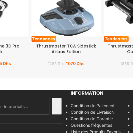
Tendances
Tendances
me 3D Pro
Thrustmaster TCA Sidestick
Thrustmast
ck
Airbus Edition
C
5
Dhs
1070
Dhs
1283
Dhs
1885
D
INFORMATION
Condition de Paiement
Condition de Livraison
Condition de Garantie
Questions fréquentes
Liste des Produits Favoris