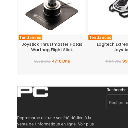
Tendances
Tendances
Joystick Thrustmaster Hotas
Logitech Extre
Warthog Flight Stick
Joysti
4710
Dhs
99
5652
Dhs
1194
Dhs
Recherche
Pcpromaroc est une société dédiée à la
vente de l’informatique en ligne.
Voir plus