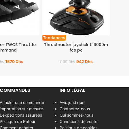
Tendances
er TWCS Throttle
Thrustnaster joystick t.16000m
ommand
fcs pc
1570
Dhs
942
Dhs
hs
1130
Dhs
COMMANDES
INFO LÉGAL
Annuler une commande
Avis juridique
importation sur mesure
Contactez-nous
L’expéditions assurées
Qui sommes-nous
Politique de Retour
Conditions de vente
Comment acheter
Politique de cookies