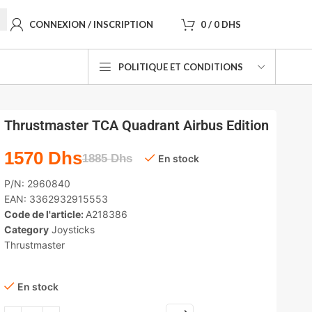
CONNEXION / INSCRIPTION
0
/
0
DHS
POLITIQUE ET CONDITIONS
Thrustmaster TCA Quadrant Airbus Edition
1570
Dhs
1885
Dhs
En stock
P/N:
2960840
EAN:
3362932915553
Code de l'article:
A218386
Category
Joysticks
Thrustmaster
En stock