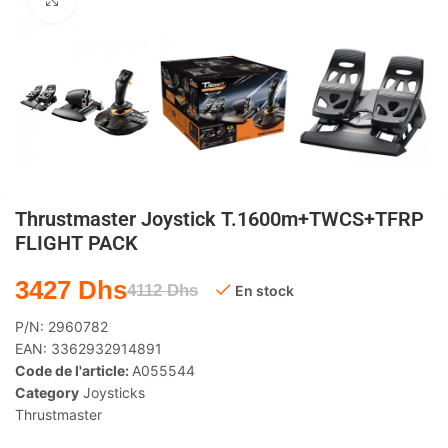
Agrandir
Thrustmaster Joystick T.1600m+TWCS+TFRP
FLIGHT PACK
3427
Dhs
4112
Dhs
En stock
P/N:
2960782
EAN:
3362932914891
Code de l'article:
A055544
Category
Joysticks
Thrustmaster