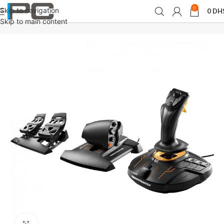
0
Skip to navigation
0
DH
Accueil
Joysticks
Skip to main content