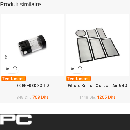
Produit similaire
Tendances
Tendances
EK EK-RES X3 110
Filters Kit for Corsair Air 540
708
Dhs
1205
Dhs
849
Dhs
1446
Dhs