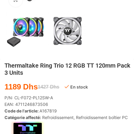
Agrandir
Thermaltake Ring Trio 12 RGB TT 120mm Pack
3 Units
1189
Dhs
1427
Dhs
En stock
P/N:
CL-F072-PL12SW-A
EAN:
4711246873506
Code de l'article:
A167819
Catégorie affecté:
Refroidissement
,
Refroidissement boîtier PC