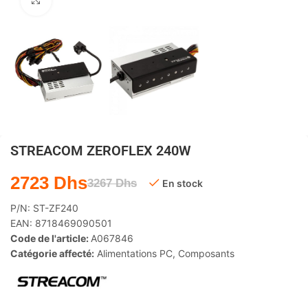
Agrandir
STREACOM ZEROFLEX 240W
2723
Dhs
3267
Dhs
En stock
P/N:
ST-ZF240
EAN:
8718469090501
Code de l'article:
A067846
Catégorie affecté:
Alimentations PC
,
Composants