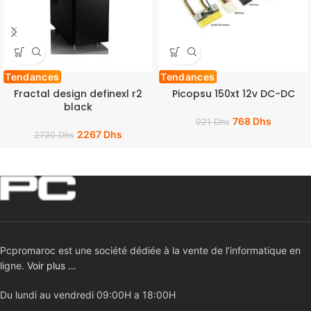
Tendances
Tendances
Fractal design definexl r2
Picopsu 150xt 12v DC-DC
black
768
Dhs
921
Dhs
2267
Dhs
2720
Dhs
Pcpromaroc est une société dédiée à la vente de l’informatique en
ligne.
Voir plus …
Du lundi au vendredi 09:00H a 18:00H