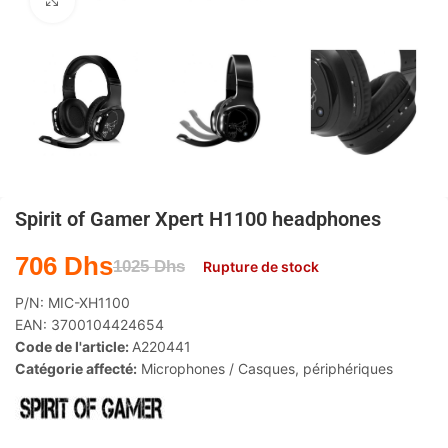
Agrandir
Spirit of Gamer Xpert H1100 headphones
706
Dhs
1025
Dhs
Rupture de stock
P/N:
MIC-XH1100
EAN:
3700104424654
Code de l'article:
A220441
Catégorie affecté:
Microphones / Casques
,
périphériques