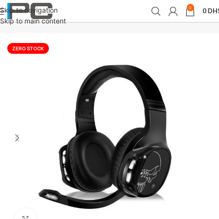
0
Skip to navigation
0
DH
Accueil
périphériques
Microphones / Casques
Skip to main content
ZERO STOCK