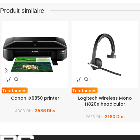
Produit similaire
Tendances
Tendances
Canon IX6850 printer
Logitech Wireless Mono
H820e headicular
3586
Dhs
4303
Dhs
2180
Dhs
2616
Dhs