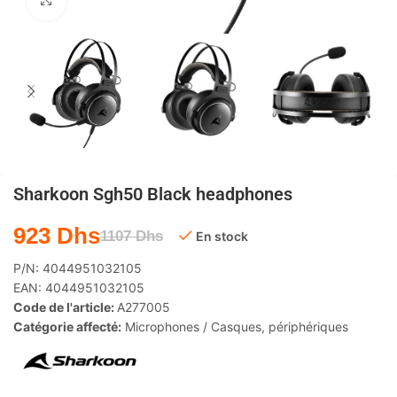
Agrandir
Sharkoon Sgh50 Black headphones
923
Dhs
1107
Dhs
En stock
P/N:
4044951032105
EAN:
4044951032105
Code de l'article:
A277005
Catégorie affecté:
Microphones / Casques
,
périphériques