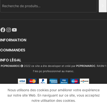
INFORMATION
COMMANDES
INFO LÉGAL
PCPROMAROC
2022 ce site a éte developer et créé par
PCPROMAROC
. RA9M 1
f les pc professionnel au maroc.
Seasonic
Nous utilisons des cookies pour améliorer votre expérience
G12 GC
sur notre site Web. En naviguant sur ce site, vous acceptez
1133
Dhs
Series
En
AJ
notre utilisation des cookies.
650W 80
stock
1359
Dhs
 builder
Comparer
Plus