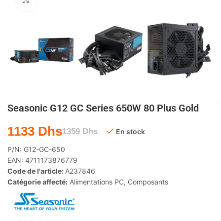
Agrandir
Seasonic G12 GC Series 650W 80 Plus Gold
1133
Dhs
1359
Dhs
En stock
P/N:
G12-GC-650
EAN:
4711173876779
Code de l'article:
A237846
Catégorie affecté:
Alimentations PC
,
Composants