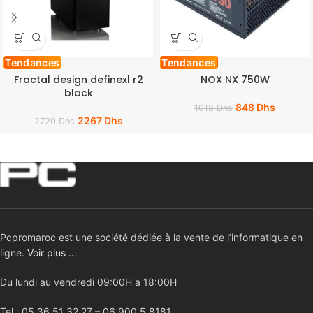
Tendances
Tendances
Fractal design definexl r2
NOX NX 750W
black
848
Dhs
1018
Dhs
2267
Dhs
2720
Dhs
Pcpromaroc est une société dédiée à la vente de l’informatique en
ligne.
Voir plus …
Du lundi au vendredi 09:00H a 18:00H
Tel : 05 36 51 32 27 – 06 900 5 8181