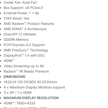
Cooler Fan: Axial Fan
Bus Support: x8 PCIe4.0
External Power: 1 x 8p
TriXX Boost: Yes
AMD Radeon™ Product Features
AMD RDNA™ 2 Architecture
DirectX® 12 Ultimate
GDDR6 Memory
PCI® Express 4.0 Support
AMD FreeSync™ Technology
DisplayPort™ 1.4 with DSC
HDMI™
Video Streaming up to 8K
Radeon™ VR Ready Premium
DIMENSIONS:
193(L)X 120.05(W)X 40.05(H)mm
4 x Maximum Display Monitors support
3 x DP / 1 x HDMI
MAXIMUM DISPLAY RESOLUTION
HDMI™: 7680×4320