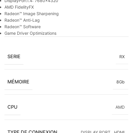
DisplayPort1.4: 7680×4320
AMD FidelityFX
Radeon™ Image Sharpening
Radeon™ Anti-Lag
Radeon™ Software
Game Driver Optimizations
SERIE
RX
MÉMOIRE
8Gb
CPU
AMD
TYPE DE CONNEXION
DISPLAY PORT
,
HDMI