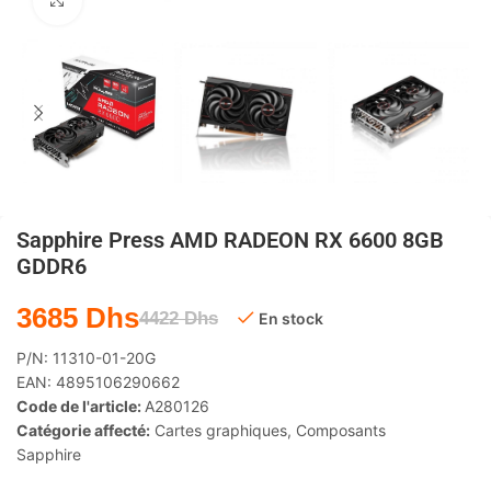
Agrandir
Sapphire Press AMD RADEON RX 6600 8GB
GDDR6
3685
Dhs
4422
Dhs
En stock
P/N:
11310-01-20G
EAN:
4895106290662
Code de l'article:
A280126
Catégorie affecté:
Cartes graphiques
,
Composants
Sapphire