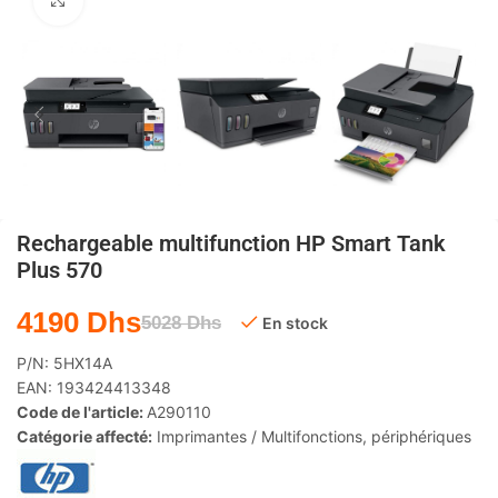
Agrandir
Rechargeable multifunction HP Smart Tank
Plus 570
4190
Dhs
5028
Dhs
En stock
P/N:
5HX14A
EAN:
193424413348
Code de l'article:
A290110
Catégorie affecté:
Imprimantes / Multifonctions
,
périphériques