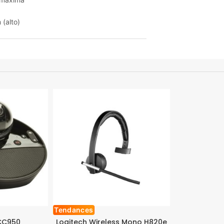
(alto)
Tendances
CC950
Logitech Wireless Mono H820e