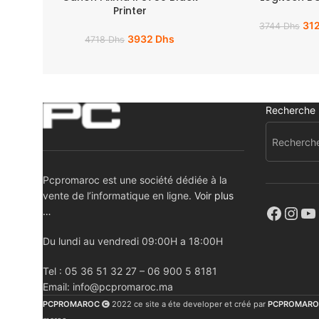
Printer
31
3744
Dhs
3932
Dhs
4718
Dhs
Recherche
Pcpromaroc est une société dédiée à la
vente de l’informatique en ligne.
Voir plus
…
Du lundi au vendredi 09:00H a 18:00H
Tel : 05 36 51 32 27 – 06 900 5 8181
Email: info@pcpromaroc.ma
PCPROMAROC
2022 ce site a éte developer et créé par
PCPROMARO