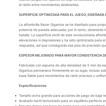
el ratón entre movimientos deslizantes.
SUPERFICIE OPTIMIZADA PARA EL JUEGO, DISEÑADA
La alfombrilla Razer Gigantus se ha diseñado para prop
potencia de parada adecuada; por lo tanto, obtendrás
batalla. La superficie textil de esta revolucionaria alfom
elevaciones ni depresiones y ha sido optimizada para e
respuesta, así que conseguirás ese plus de precisión qu
ESPESOR MEJORADO PARA MAYOR CONSISTENCIA DE
Fabricada con espuma de alta densidad de 5 mm de es
Gigantus permanece firmemente en su lugar, incluso sobr
base fiable para movimientos de ratón precisos y unifor
Especificaciones
Tamaño extra grande para acciones de juego de baja re
Acabado textil texturizado para un equilibrio perfecto en
Espuma densa con base de goma para una comodidad