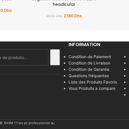
headicular
20
Dhs
2180
Dhs
2616
Dhs
INFORMATION
Condition de Paiement
Condition de Livraison
Condition de Garantie
Questions fréquentes
Liste des Produits Favoris
Vous Produits a compare
C
. RA9M 1 f les pc professionnel au