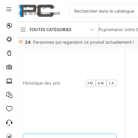
Skip to navigation
Skip to main content
Pcpromaroc votre b
TOUTES CATÉGORIES
Accueil
périphériques
tapis
Razer Gigantus
24
Personnes qui regardent ce produit actuellement !
Historique des prix
3 M.
6 M.
1 A.