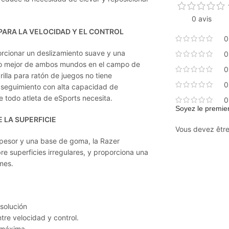
0 avis
 PARA LA VELOCIDAD Y EL CONTROL
0
orcionar un deslizamiento suave y una
0
 lo mejor de ambos mundos en el campo de
0
brilla para ratón de juegos no tiene
0
l seguimiento con alta capacidad de
e todo atleta de eSports necesita.
0
Soyez le premier
 LA SUPERFICIE
Vous devez êtr
pesor y una base de goma, la Razer
e superficies irregulares, y proporciona una
mes.
solución
tre velocidad y control.
 máxima