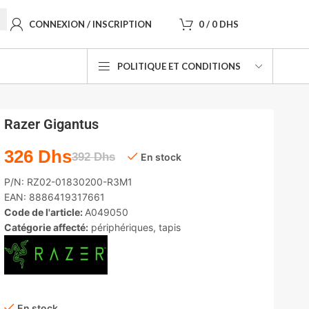
CONNEXION / INSCRIPTION
0
/
0
DHS
POLITIQUE ET CONDITIONS
Razer Gigantus
326
Dhs
392
Dhs
En stock
P/N:
RZ02-01830200-R3M1
EAN:
8886419317661
Code de l'article:
A049050
Catégorie affecté:
périphériques
,
tapis
En stock