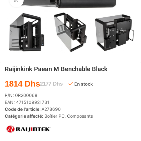
Agrandir
Raijinkink Paean M Benchable Black
1814
Dhs
2177
Dhs
En stock
P/N:
0R200068
EAN:
4715109921731
Code de l'article:
A278690
Catégorie affecté:
Boîtier PC
,
Composants