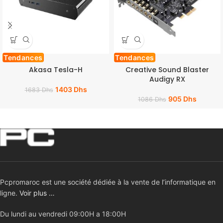
Tendances
Tendances
Akasa Tesla-H
Creative Sound Blaster
Audigy RX
1403
Dhs
1683
Dhs
905
Dhs
1086
Dhs
Pcpromaroc est une société dédiée à la vente de l’informatique en
ligne.
Voir plus …
Du lundi au vendredi 09:00H a 18:00H