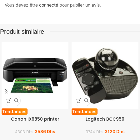
Vous devez être
connecté
pour publier un avis.
Produit similaire
Tendances
Tendances
Canon IX6850 printer
Logitech BCC950
3586
Dhs
3120
Dhs
4303
Dhs
3744
Dhs