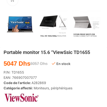
Agrandir
Portable monitor 15.6 “ViewSsic TD1655
5047
Dhs
6057
Dhs
En stock
P/N:
TD1655
EAN:
766907007077
Code de l'article:
A282869
Catégorie affecté:
Moniteurs
,
périphériques