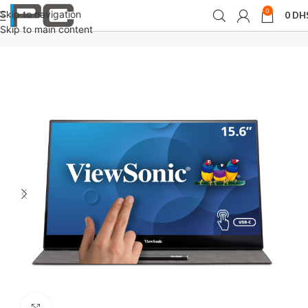
0
Skip to navigation
0
DH
Accueil
périphériques
Moniteurs
Skip to main content