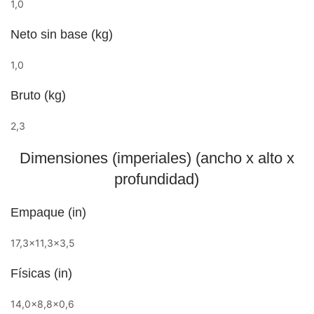
1,0
Neto sin base (kg)
1,0
Bruto (kg)
2,3
Dimensiones (imperiales) (ancho x alto x
profundidad)
Empaque (in)
17,3×11,3×3,5
Físicas (in)
14,0×8,8×0,6