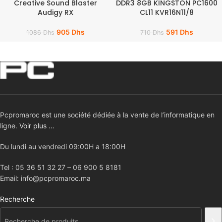
Creative Sound Blaster
DDR3 8GB KINGSTON PC1600
Audigy RX
CL11 KVR16N11/8
905
Dhs
591
Dhs
1086
Dhs
710
Dhs
Pcpromaroc est une société dédiée à la vente de l’informatique en
ligne.
Voir plus …
Du lundi au vendredi 09:00H a 18:00H
Tel : 05 36 51 32 27 – 06 900 5 8181
Email: info@pcpromaroc.ma
Recherche