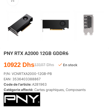
Agrandir
PNY RTX A2000 12GB GDDR6
10922
Dhs
13107
Dhs
En stock
P/N:
VCNRTXA2000-12GB-PB
EAN:
3536403388867
Code de l'article:
A281963
Catégorie affecté:
Cartes graphiques
,
Composants